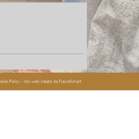
okie Policy
- sito web creato da
FutureSmart