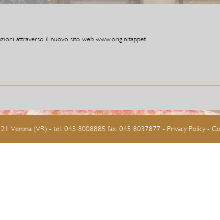
zioni attraverso il nuovo sito web www.originitappet...
7121 Verona (VR) - tel. 045 8008885 fax. 045 8037877 -
Privacy Policy
-
Co